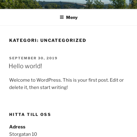
Hoppa
MARIESTAD
NYA MÖJLIGHETER INOM FASTIGHETSUTVECKLING
till
FASTIGHETSUTVECKLING
Meny
innehåll
KATEGORI:
UNCATEGORIZED
PUBLICERAT
SEPTEMBER 30, 2019
Hello world!
Welcome to WordPress. This is your first post. Edit or
delete it, then start writing!
HITTA TILL OSS
Adress
Storgatan 10